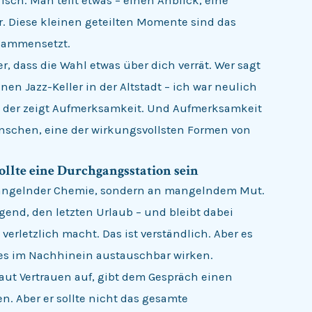
isch. Man teilt etwas – einen Anblick, eine
 Diese kleinen geteilten Momente sind das
usammensetzt.
er, dass die Wahl etwas über dich verrät. Wer sagt
nen Jazz-Keller in der Altstadt – ich war neulich
, der zeigt Aufmerksamkeit. Und Aufmerksamkeit
Menschen, eine der wirkungsvollsten Formen von
sollte eine Durchgangsstation sein
 mangelnder Chemie, sondern an mangelndem Mut.
end, den letzten Urlaub – und bleibt dabei
verletzlich macht. Das ist verständlich. Aber es
tes im Nachhinein austauschbar wirken.
baut Vertrauen auf, gibt dem Gespräch einen
n. Aber er sollte nicht das gesamte