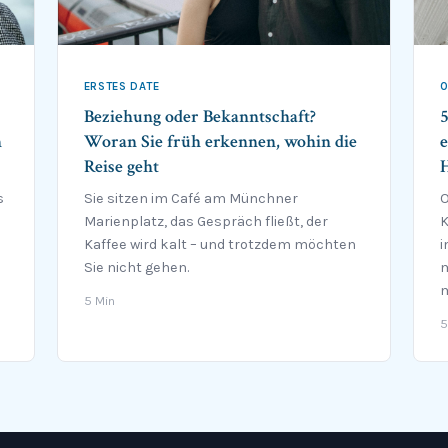
ERSTES DATE
O
Beziehung oder Bekanntschaft?
5
h
Woran Sie früh erkennen, wohin die
e
Reise geht
s
Sie sitzen im Café am Münchner
O
Marienplatz, das Gespräch fließt, der
K
Kaffee wird kalt – und trotzdem möchten
i
Sie nicht gehen.
m
m
5 Min
5