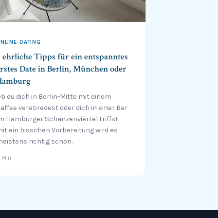
NLINE-DATING
 ehrliche Tipps für ein entspanntes
rstes Date in Berlin, München oder
Hamburg
b du dich in Berlin-Mitte mit einem
affee verabredest oder dich in einer Bar
m Hamburger Schanzenviertel triffst –
it ein bisschen Vorbereitung wird es
eistens richtig schön.
 Min