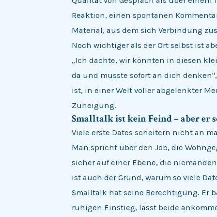
Qualität von Gespräch als über einem T
Reaktion, einen spontanen Kommentar.
Material, aus dem sich Verbindung z
Noch wichtiger als der Ort selbst ist ab
„Ich dachte, wir könnten in diesen klei
da und musste sofort an dich denken"
ist, in einer Welt voller abgelenkter 
Zuneigung.
Smalltalk ist kein Feind – aber er 
Viele erste Dates scheitern nicht an
Man spricht über den Job, die Wohngeg
sicher auf einer Ebene, die niemanden 
ist auch der Grund, warum so viele Da
Smalltalk hat seine Berechtigung. Er 
ruhigen Einstieg, lässt beide ankomme